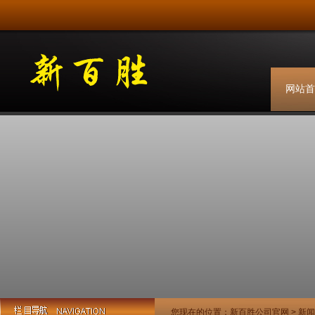
网站首
您现在的位置：
新百胜公司官网
>
新闻