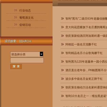
行业动态
葡萄酒文化
智利“黑马”二级庄63年老藤佳丽
促销活动
意大利花思蝶旗下名庄麓鹊葡萄
勃艮第新锐酒庄阿洛斯科通一级
阿根廷一级名庄混酿干红
智利精品名庄小众歌海娜干红
请选择分类
智利黑马120年老藤单一园小西
酒庄直出老年份，PK帕图斯不分
波尔多中级名庄金奖正牌干红
勃艮第生物动力法名家科通雷纳
智利10大名庄之一：维拉黑皮诺