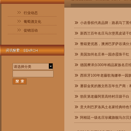
行业动态
葡萄酒文化
小农香槟代表品牌：路易马丁黑
促销活动
新西兰百年名庄马尔堡黑皮诺干
整箱更优惠，澳洲巴罗萨谷满分
美国加州名庄单一园赤霞珠干红
德国摩泽尔300年精品家族名庄
请选择分类
西班牙100年老藤歌海娜单一园
屡获金奖的雅文邑百年生产商：
勃艮第老藤阿里高特村庄级干白
意大利巴罗洛风土名家经典特色
阿根廷一级名庄珍藏旗舰马尔贝