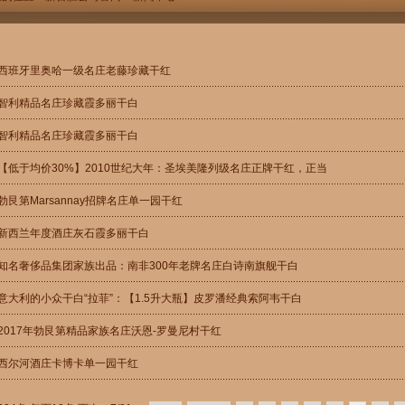
西班牙里奥哈一级名庄老藤珍藏干红
智利精品名庄珍藏霞多丽干白
智利精品名庄珍藏霞多丽干白
【低于均价30%】2010世纪大年：圣埃美隆列级名庄正牌干红，正当
勃艮第Marsannay招牌名庄单一园干红
新西兰年度酒庄灰石霞多丽干白
知名奢侈品集团家族出品：南非300年老牌名庄白诗南旗舰干白
意大利的小众干白“拉菲”：【1.5升大瓶】皮罗潘经典索阿韦干白
2017年勃艮第精品家族名庄沃恩-罗曼尼村干红
西尔河酒庄卡博卡单一园干红