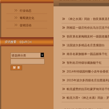
行业动态
葡萄酒文化
《神之水滴》同款：勃艮第夜圣
促销活动
阿根廷一级庄性价比马尔贝克干
勃艮第名家梅顾亥村一级园老藤
法国波尔多精品名庄贵腐甜白
南非名家旗舰单一园品丽珠干红
请选择分类
智利名庄特级珍藏旗舰干红
2014年特级园特酿小农年份香槟
2015年波尔多四级名庄拉图嘉
帕克盛赞的拉芬杜蒙罗纳河谷干
帕克力荐+《神之水滴》同款：